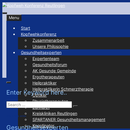
Skip
to
Search
Kopfweh Konferenz Reutlingen
content
Menu
Start
Kopfwehkonferenz
Zusammenarbeit
Unsere Philosophie
Gesundheitsexperten
Expertenteam
Gesundheitsforum
AK Gesunde Gemeinde
Ergotherapeuten
Heilpraktiker
Search
Heilpraktikerin Schmerztherapie
Enter Keyword here..
Optiker
Physiotherapeuten
Search
Zahnarzt
Search
for:
Kreiskliniken Reutlingen
And press enter.
SPARTANER Gesundheitsmanagement
Koordinator
Gesundheitsexperten