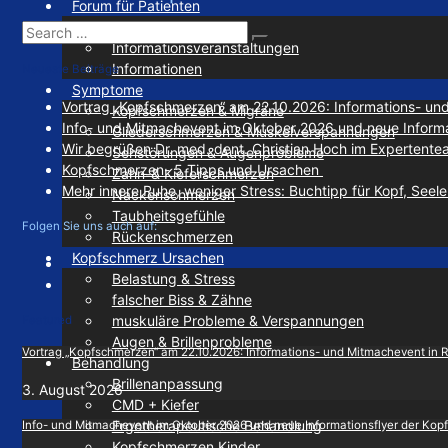
Forum für Patienten
Patienten Fragen
Search
Search
Informationsveranstaltungen
for:
Informationen
Neueste Beiträge
Symptome
Vortrag „Kopfschmerzen“ am 22.10.2026: Informations- un
Kopfschmerzen & Migräne
Info- und Mitmachevent im Oktober 2026 und neue Informa
Gliederschmerzen & Muskelverspannungen
Wir begrüßen Dr. med. dent. Christian Hoch im Expertent
Sehstörungen & Augenprobleme
Kopfschmerzen- 5 Tipps und Ursachen
Zahn-& Kieferschmerzen
Mehr innere Ruhe, weniger Stress: Buchtipp für Kopf, Seele &
Nackenschmerzen
Taubheitsgefühle
Folgen Sie uns auch auf:
Rückenschmerzen
Kopfschmerz Ursachen
Belastung & Stress
falscher Biss & Zähne
muskuläre Probleme & Verspannungen
Featured
Augen & Brillenprobleme
Vortrag „Kopfschmerzen“ am 22.10.2026: Informations- und Mitmachevent in 
Behandlung
Brillenanpassung
3. August 2026
CMD + Kiefer
Ergotherapeutische Behandlung
Info- und Mitmachevent im Oktober 2026 und neue Informationsflyer der Ko
Kopfschmerzen Kinder