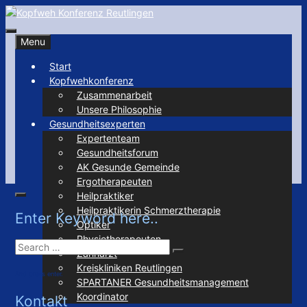
Skip
to
Search
Kopfweh Konferenz Reutlingen
content
Menu
Start
Kopfwehkonferenz
Zusammenarbeit
Unsere Philosophie
Gesundheitsexperten
Expertenteam
Gesundheitsforum
AK Gesunde Gemeinde
Ergotherapeuten
Heilpraktiker
Search
Heilpraktikerin Schmerztherapie
Enter Keyword here..
Optiker
Physiotherapeuten
Search
Zahnarzt
Search
for:
Kreiskliniken Reutlingen
And press enter.
SPARTANER Gesundheitsmanagement
Koordinator
Kontakt