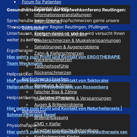
Forum für Patienten
Patienten Fragen
Gesundheitsexperten der Kopfwehkonferenz Reutlingen:
Informationsveranstaltungen
Sprechen Sie beim Thema Kopfschmerzen gerne unsere
Informationen
Therapeuten aus der Region Reutlingen, Pfullingen,
Symptome
Unterhausen, Eningen direkt an und es wird versucht Ihnen
Kopfschmerzen & Migräne
weiter zu helfen:
Gliederschmerzen & Muskelverspannungen
Sehstörungen & Augenprobleme
Ergotherapie:
Zahn-& Kieferschmerzen
Hier geht’s zum Profil und Kontakt von ERGOTHERAPIE
Nackenschmerzen
Team Weckmann
Taubheitsgefühle
Rückenschmerzen
Heilpraktiker:
Kopfschmerz Ursachen
Hier geht’s zum Profil und Kontakt von Sektoraler
Belastung & Stress
Heilpraktiker für Physiotherapie van Rossenberg
falscher Biss & Zähne
Heilpraktikerin / Schmerztherapie:
muskuläre Probleme & Verspannungen
Augen & Brillenprobleme
Hier geht’s zum Profil und Kontakt von Naturheilpraxis |
Behandlung
Schmerztherapie Nagel
Brillenanpassung
CMD + Kiefer
Physiotherapie:
Ergotherapeutische Behandlung
Hier geht’s zum Profil und Kontakt von
Physiotherapie van
Kopfschmerzen Kinder