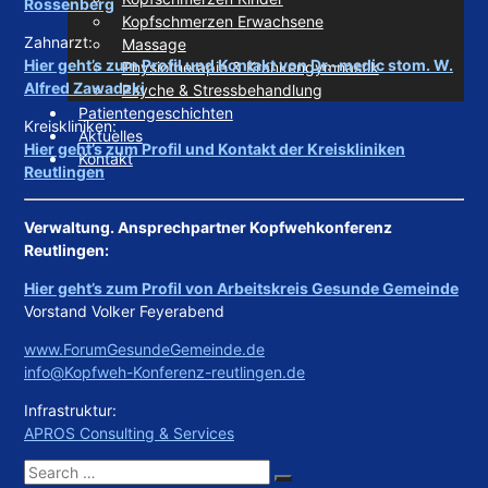
Rossenberg
Kopfschmerzen Erwachsene
Zahnarzt:
Massage
Hier geht’s zum Profil und Kontakt von Dr.-medic stom. W.
Physiotherapie & Krankengymnastik
Alfred Zawadzki
Psyche & Stressbehandlung
Patientengeschichten
Kreiskliniken:
Aktuelles
Hier geht’s zum Profil und Kontakt der Kreiskliniken
Kontakt
Reutlingen
Verwaltung. Ansprechpartner Kopfwehkonferenz
Reutlingen:
Hier geht’s zum Profil von Arbeitskreis Gesunde Gemeinde
Vorstand Volker Feyerabend
www.ForumGesundeGemeinde.de
info@Kopfweh-Konferenz-reutlingen.de
Infrastruktur:
APROS Consulting & Services
Search