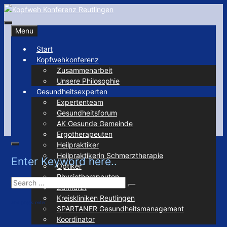
Skip
to
Search
Kopfweh Konferenz Reutlingen
content
Menu
Start
Kopfwehkonferenz
Zusammenarbeit
Unsere Philosophie
Gesundheitsexperten
Expertenteam
Gesundheitsforum
AK Gesunde Gemeinde
Ergotherapeuten
Heilpraktiker
Search
Heilpraktikerin Schmerztherapie
Enter Keyword here..
Optiker
Physiotherapeuten
Search
Zahnarzt
Search
for:
Kreiskliniken Reutlingen
And press enter.
SPARTANER Gesundheitsmanagement
Koordinator